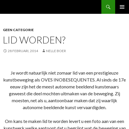
Zoeken
SPRING
PRIMAI
NAAR
MENU
INHOUD
GEEN CATEGORIE
LID WORDEN?
28 FEBRUARI, 2014
NELLE BOER
Je wordt natuurlijk niet zomaar lid van een prestigieuze
kunstbeweging als OVES INOBESEQUENTES. Al sinds de 17e
eeuw zijn het de meest autonome beeldend kunstenaars
geweest die deel mochten uitmaken van de beweging. Zij
moesten, net als u, aantoonbaar maken dat zij waarlijk
autonome beeldende kunst vervaardigden.
Om kans te maken lid te worden levert u een foto aan van een
kunstwerk welke aantoont dat u begrijpt wat de beweging van